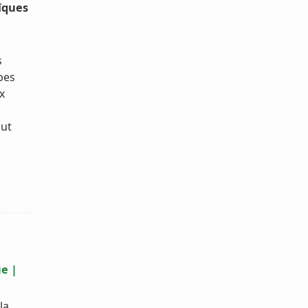
ïques
s
pes
x
out
e |
la