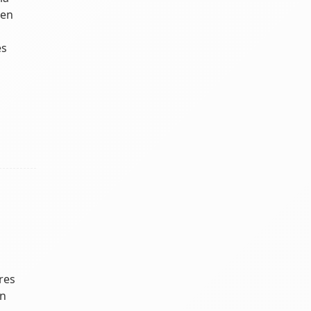
 en
és
res
on