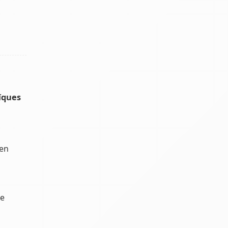
ïques
 en
le