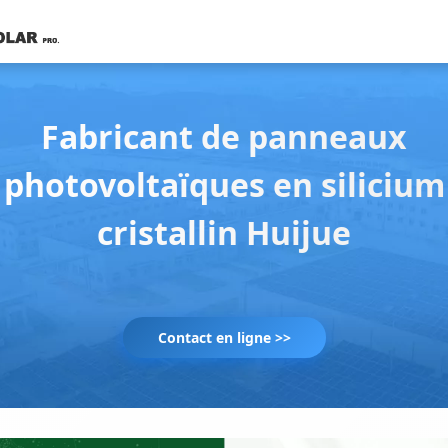
Fabricant de panneaux
photovoltaïques en silicium
cristallin Huijue
Contact en ligne >>