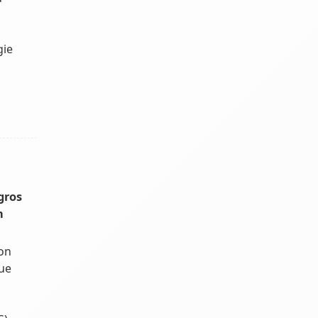
gie
gros
n
ion
ue