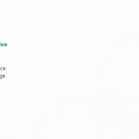
ice
ice
age