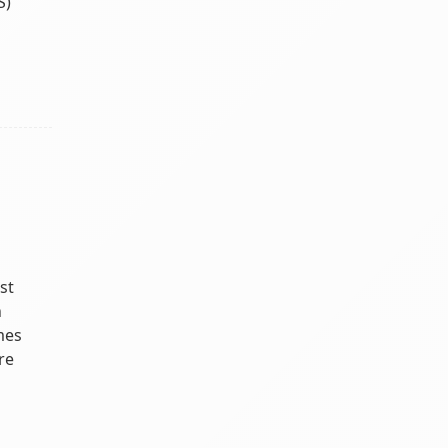
S)
st
n
mes
re