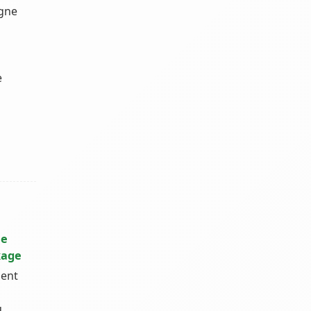
agne
e
le
kage
ent
u