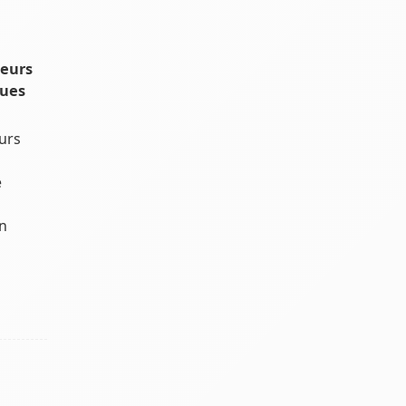
seurs
ques
urs
é
n