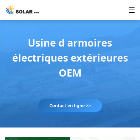
☰
Usine d armoires
électriques extérieures
OEM
Contact en ligne >>