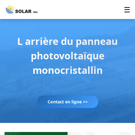
☰
L arrière du panneau
photovoltaïque
monocristallin
Contact en ligne >>