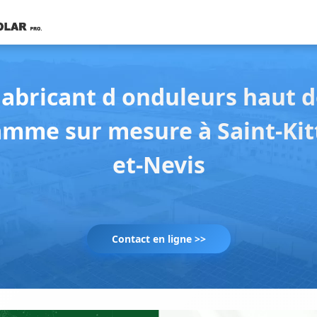
Fabricant d onduleurs haut d
mme sur mesure à Saint-Kit
et-Nevis
Contact en ligne >>