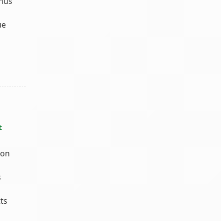
nnus
ue
t
mon
s
tts