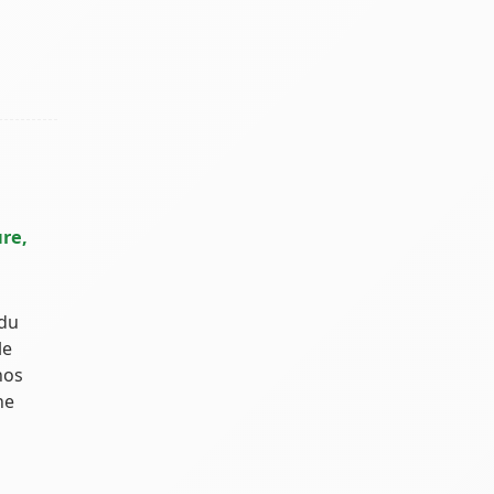
re,
 du
le
nos
ne