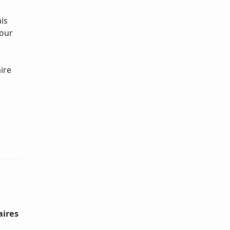
ais
Pour
ire
aires