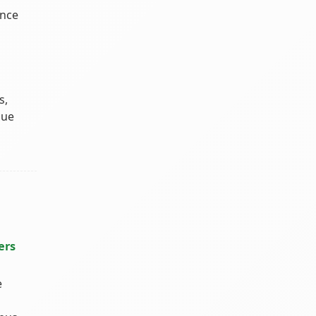
ence
s,
que
ers
e