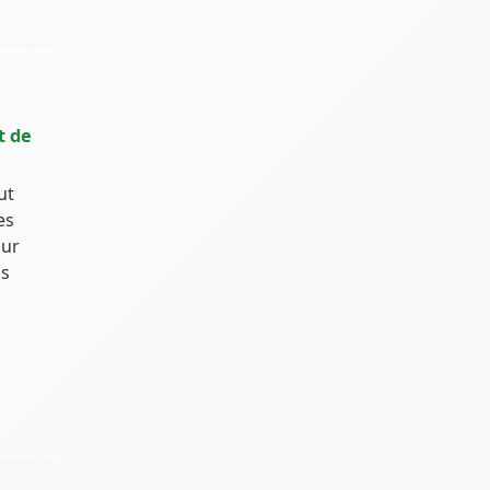
t de
ut
es
sur
os