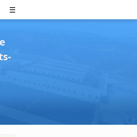
☰
e
ts-