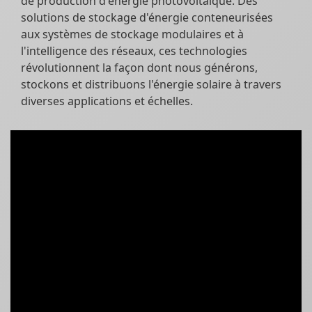
de production d'énergie photovoltaïque. Des
solutions de stockage d'énergie conteneurisées
aux systèmes de stockage modulaires et à
l'intelligence des réseaux, ces technologies
révolutionnent la façon dont nous générons,
stockons et distribuons l'énergie solaire à travers
diverses applications et échelles.