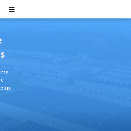
☰
e
s
ante
es
 plus
s