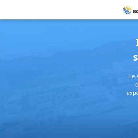
Le 
d
expo