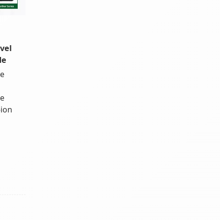
vel
de
pe
de
-ion