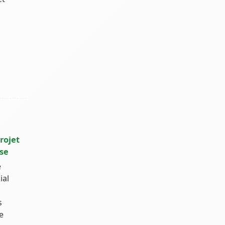
s
rojet
sse
e
ial
s
e