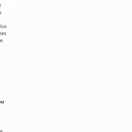
t
u
lus
rmes
de
ou
et