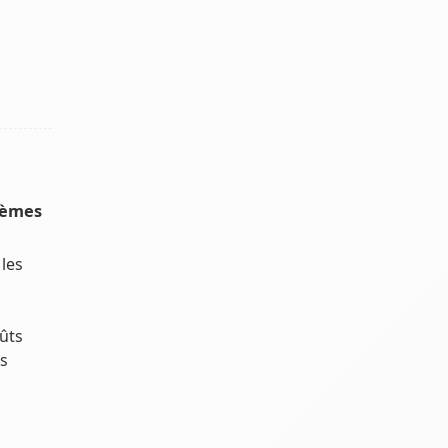
tèmes
les
ûts
es