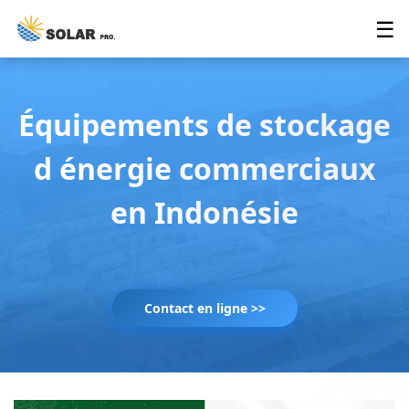
☰
Équipements de stockage
d énergie commerciaux
en Indonésie
Contact en ligne >>