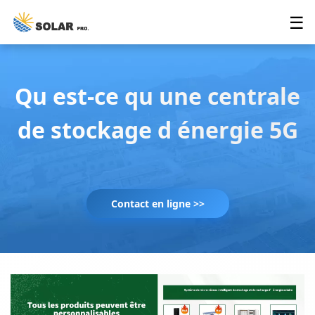
☰
Qu est-ce qu une centrale
de stockage d énergie 5G
Contact en ligne >>