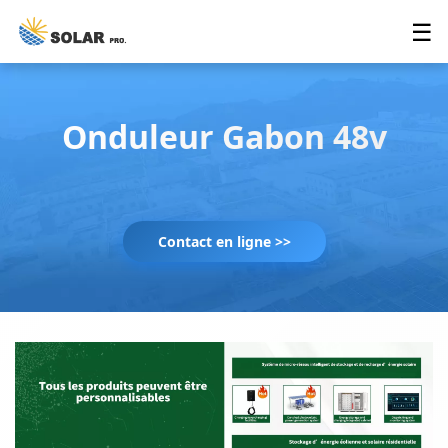
☰
Onduleur Gabon 48v
Contact en ligne >>