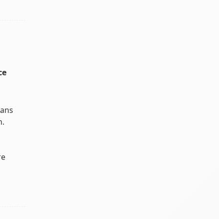
ce
dans
n.
re