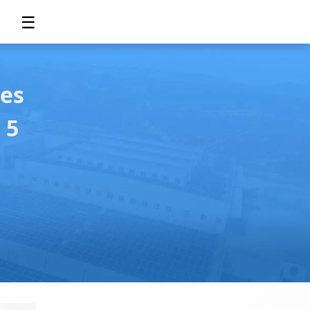
☰
des
 5