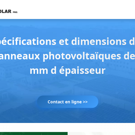
écifications et dimensions 
anneaux photovoltaïques de
mm d épaisseur
Contact en ligne >>