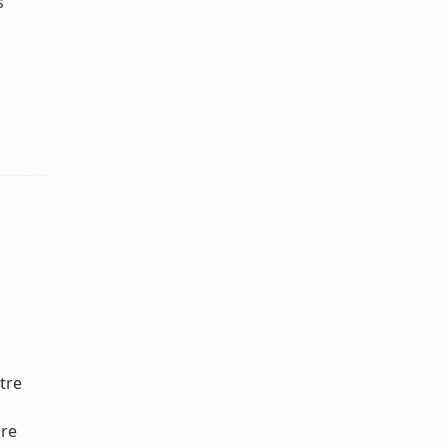
s
tre
ure