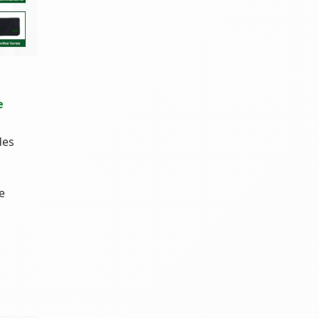
e
des
e