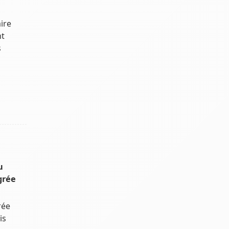
ire
nt
s
u
grée
rée
is