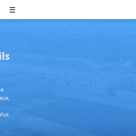
☰
ls
ie
 eux,
plus