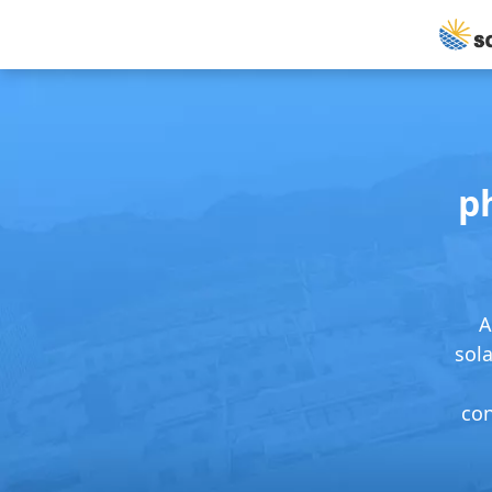
p
A
sola
con