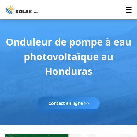
☰
Onduleur de pompe à eau
photovoltaïque au
Honduras
Contact en ligne >>