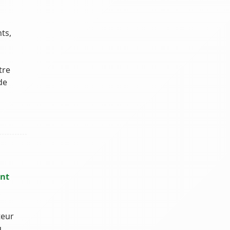
ts,
tre
de
ent
teur
u