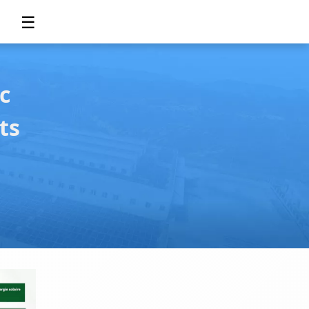
☰
c
ts