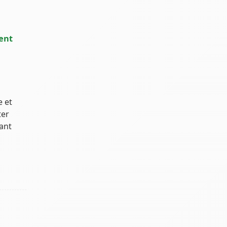
ent
e et
ter
ant