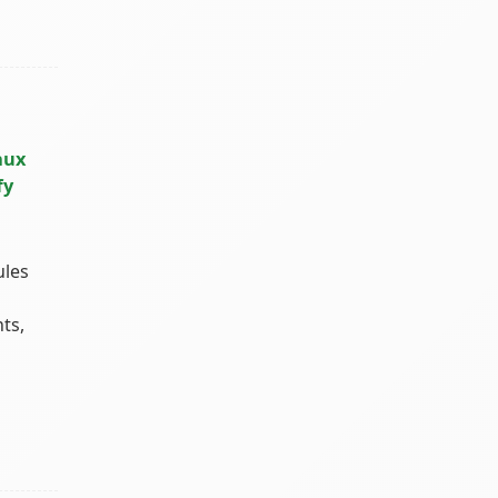
aux
fy
ules
ts,