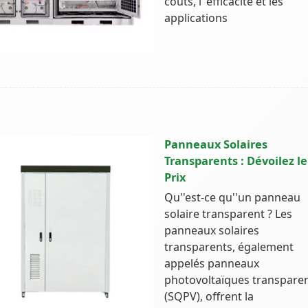
coûts, l''efficacité et les
applications
Panneaux Solaires
Transparents : Dévoilez l
Prix
Qu''est-ce qu''un panneau
solaire transparent ? Les
panneaux solaires
transparents, également
appelés panneaux
photovoltaïques transpare
(SQPV), offrent la