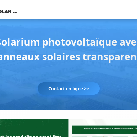
Solarium photovoltaïque ave
anneaux solaires transparen
Contact en ligne >>