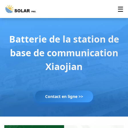
☰
Batterie de la station de
base de communication
Xiaojian
Contact en ligne >>