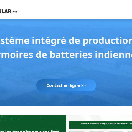
stème intégré de productio
rmoires de batteries indienn
Contact en ligne >>