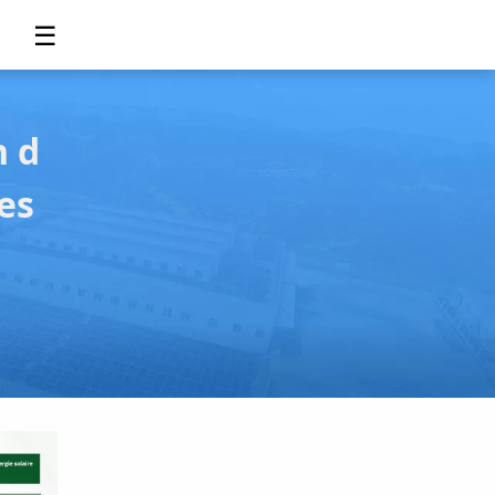
☰
n d
es