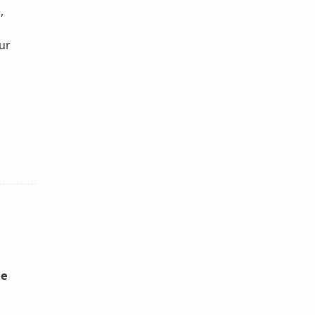
,
ur
me