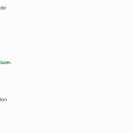
 de
hium-
elon