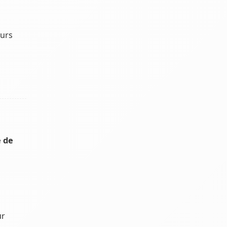
eurs
 de
ur