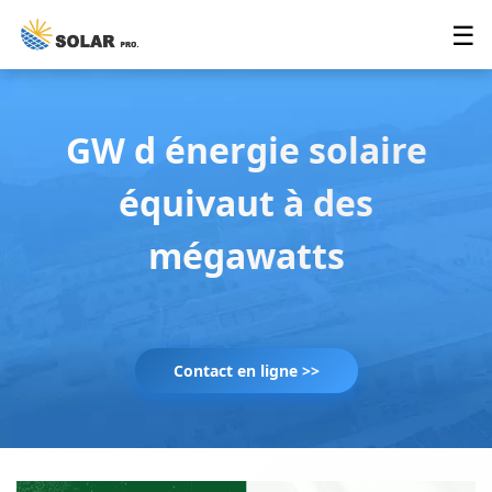
☰
GW d énergie solaire
équivaut à des
mégawatts
Contact en ligne >>