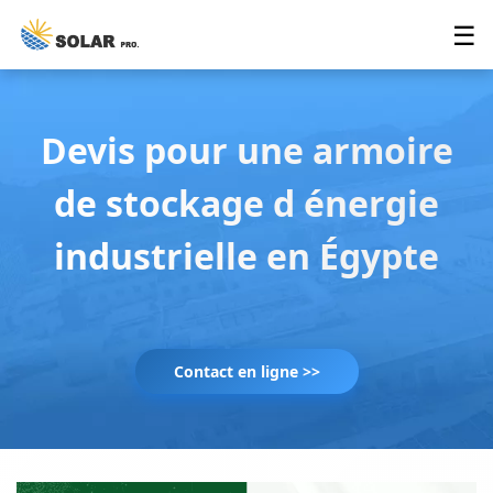
☰
Devis pour une armoire
de stockage d énergie
industrielle en Égypte
Contact en ligne >>