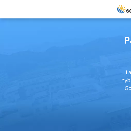
P
La
hyb
Go