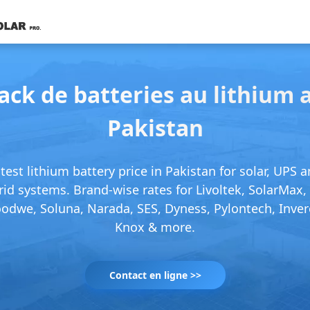
ack de batteries au lithium 
Pakistan
test lithium battery price in Pakistan for solar, UPS 
rid systems. Brand-wise rates for Livoltek, SolarMax, I
odwe, Soluna, Narada, SES, Dyness, Pylontech, Inver
Knox & more.
Contact en ligne >>