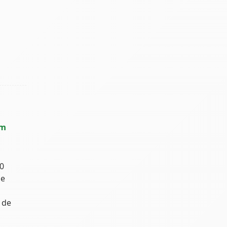
um
0
de
 de