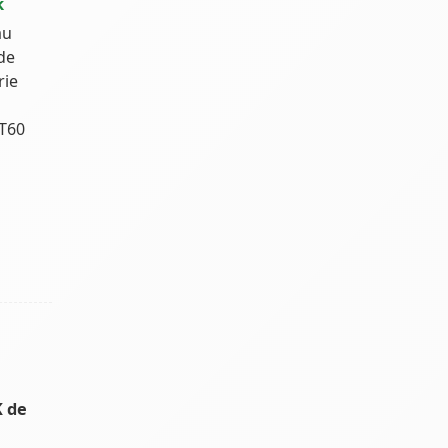
k
au
 de
rie
XT60
K de