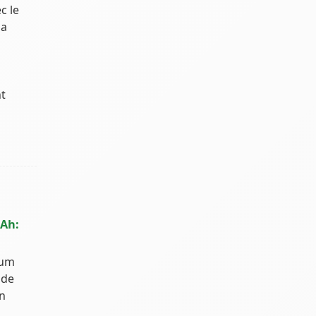
c le
la
t
0Ah:
ium
 de
un