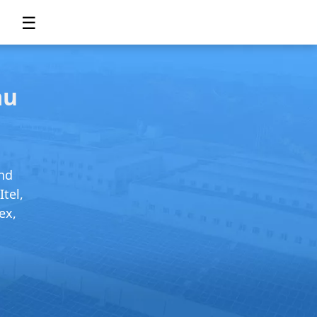
☰
au
and
tel,
ex,