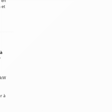
 en
 et
 à
r
 kW
r à