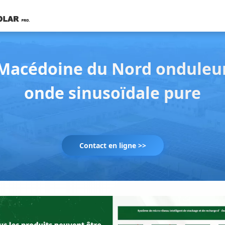
Macédoine du Nord onduleu
onde sinusoïdale pure
Contact en ligne >>