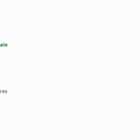
ale
ires