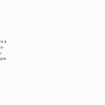
re à
ro-
u
ique