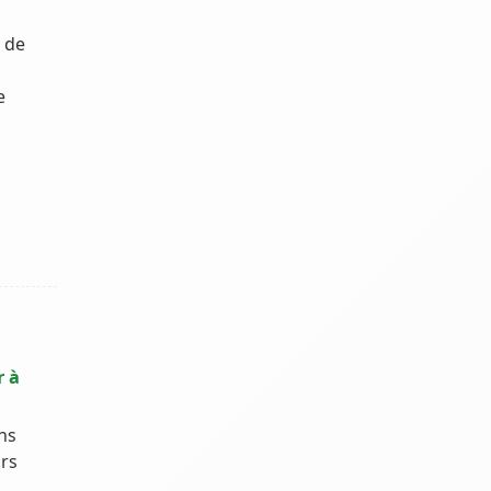
 de
e
r à
ns
rs