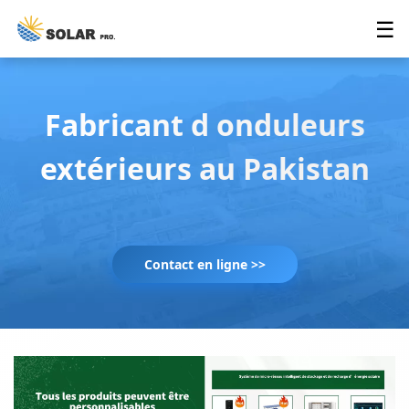
☰
Fabricant d onduleurs
extérieurs au Pakistan
Contact en ligne >>