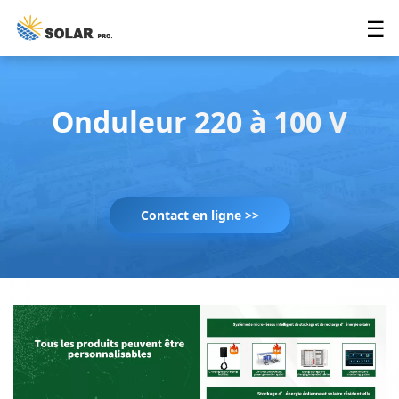
☰
Onduleur 220 à 100 V
Contact en ligne >>