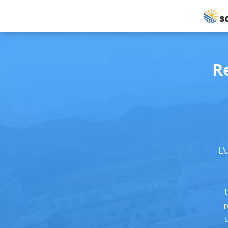
R
L'
r