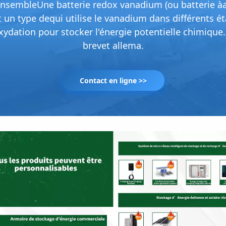
ensembleUne batterie redox vanadium (ou batterie àa
t un type dequi utilise le vanadium dans différents ét
xydation pour stocker l'énergie potentielle chimique
brevet allema.
Contact en ligne >>