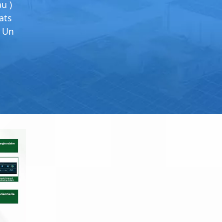
u )
ats
. Un