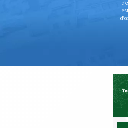
d’
es
d'o