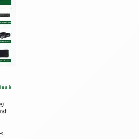
ies à
ng
and
es