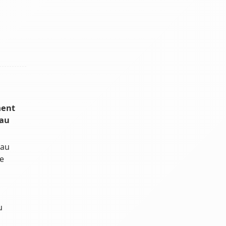
ment
 au
 au
e
u