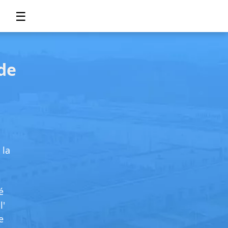
☰
de
 la
é
l'
e