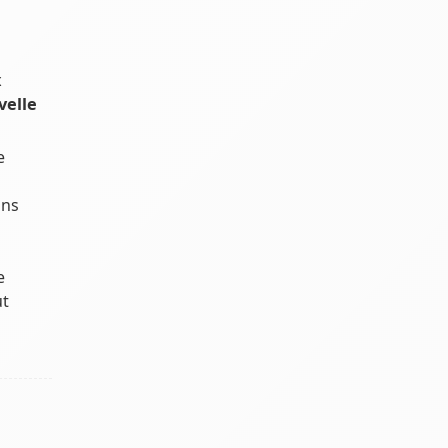
x
velle
e
ons
e
ut