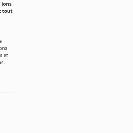
'ions
x tout
t
e
ons
s et
ns.