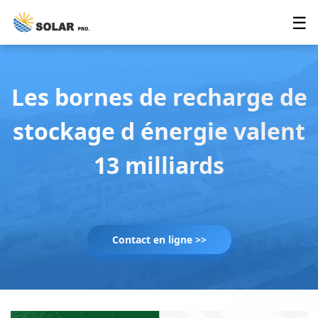
☰
Les bornes de recharge de
stockage d énergie valent
13 milliards
Contact en ligne >>