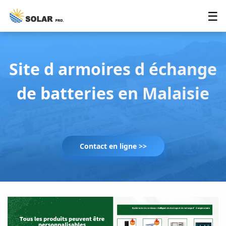
☰
Site d armoires d échange
de batteries en Malaisie
Contact en ligne >>