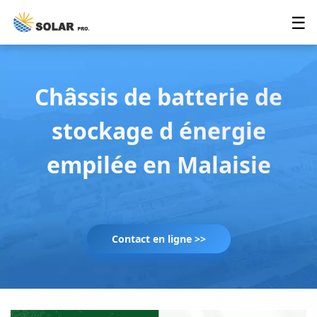
☰
Châssis de batterie de
stockage d énergie
empilée en Malaisie
Contact en ligne >>