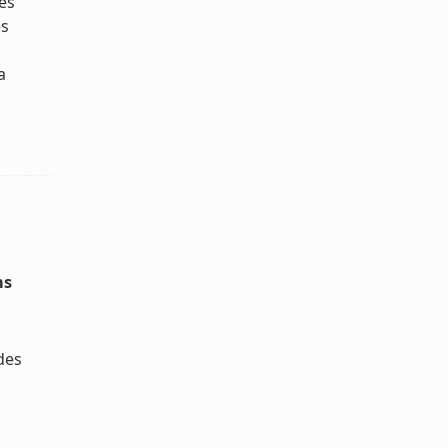
es
es
a
ns
des