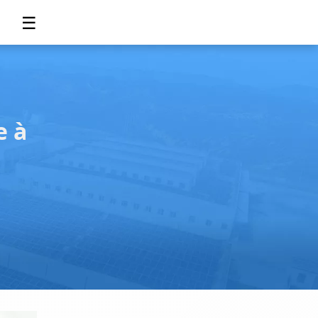
☰
e à