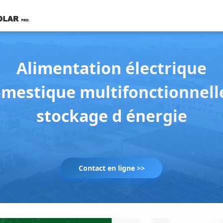
Alimentation électrique
mestique multifonctionnell
stockage d énergie
Contact en ligne >>