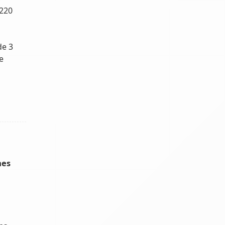
 220
de 3
e
mes