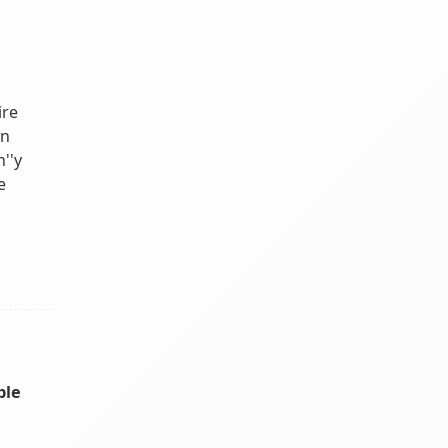
ire
en
''y
e
ble