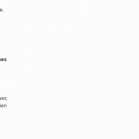
e.
mes
er,
ien