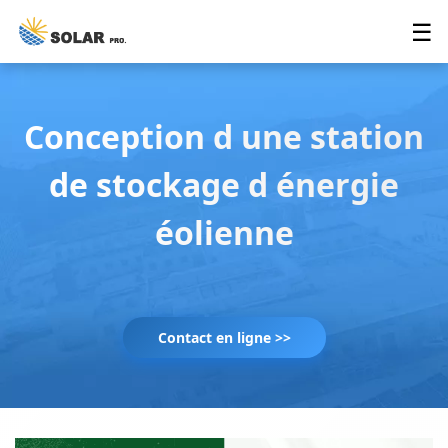
☰
Conception d une station
de stockage d énergie
éolienne
Contact en ligne >>