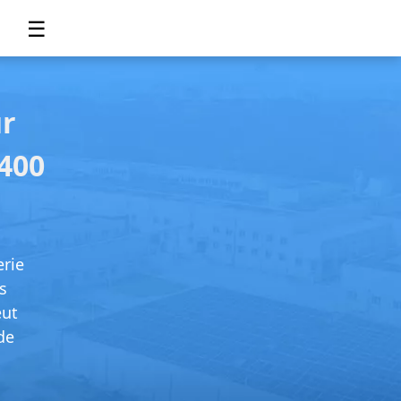
☰
ur
 400
erie
s
eut
de