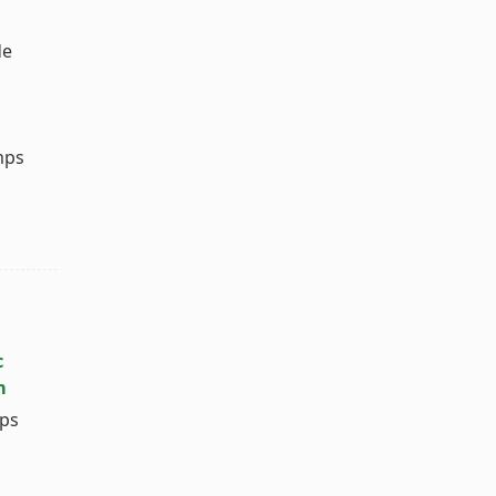
de
mps
c
n
ps