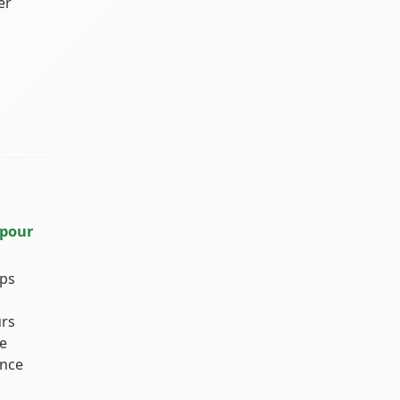
er
 pour
ps
urs
ée
ance