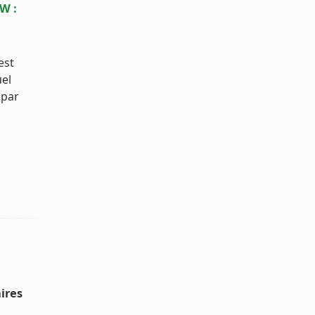
W :
est
el
 par
ires