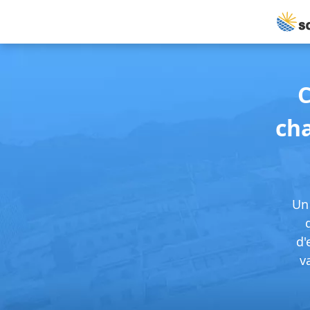
C
cha
Un 
d'
v