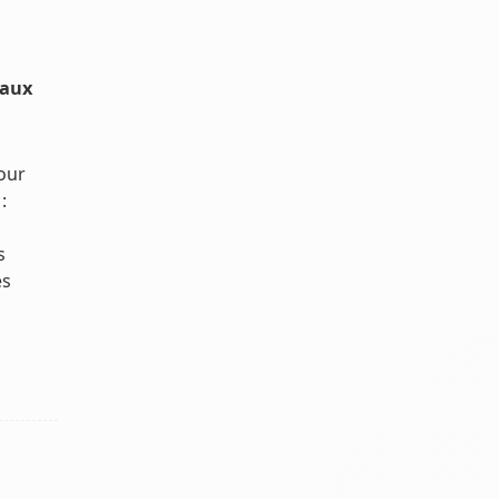
 aux
our
:
s
es