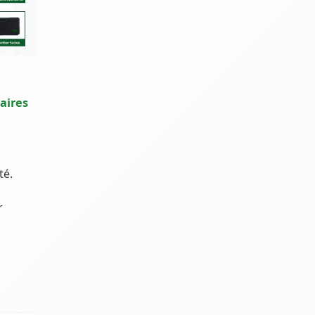
aires
té.
r