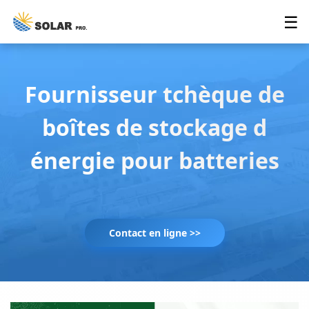
☰
Fournisseur tchèque de
boîtes de stockage d
énergie pour batteries
Contact en ligne >>