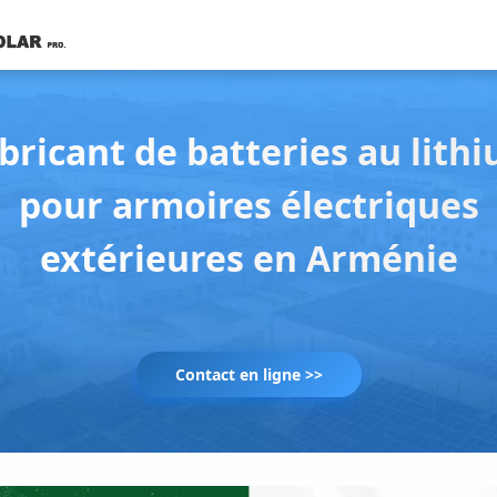
bricant de batteries au lith
pour armoires électriques
extérieures en Arménie
Contact en ligne >>