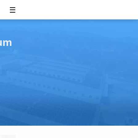
☰
ium