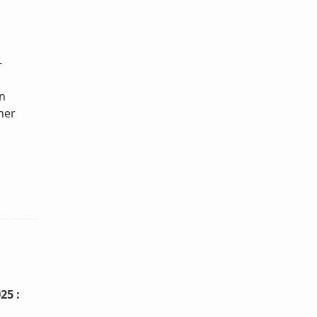
-
en
ner
25 :