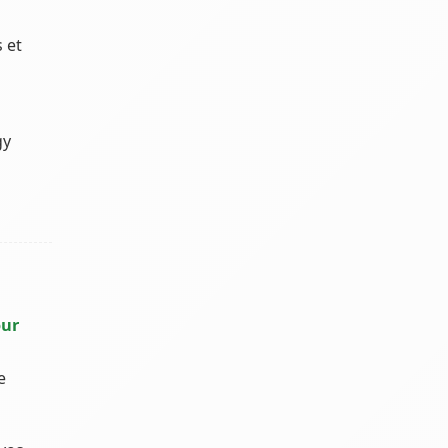
 et
gy
our
e