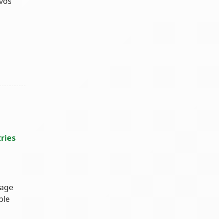
 vos
ries
kage
ble