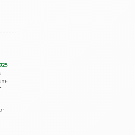
2025
x
ium-
r
sor