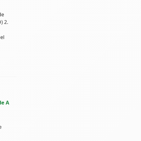
de
) 2.
a
el
de A
e