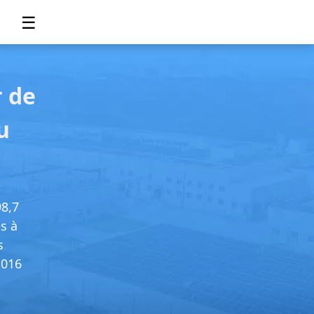
☰
r de
u
98,7
s à
s
,016