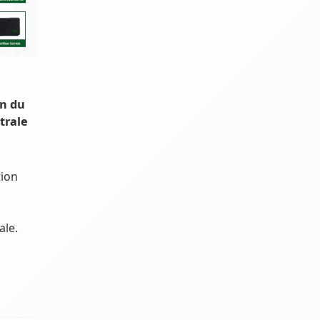
on du
trale
tion
ale.