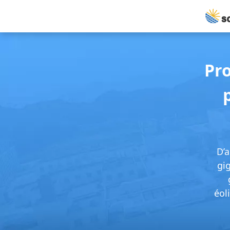
Pro
D’a
gi
éol