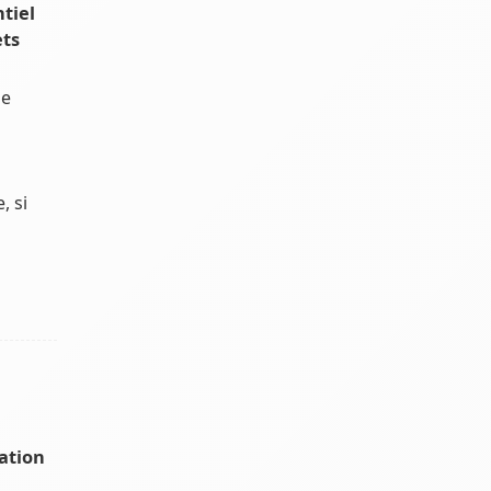
tiel
ets
de
, si
sation