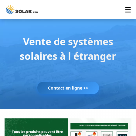
☰
Vente de systèmes
solaires à l étranger
Contact en ligne >>