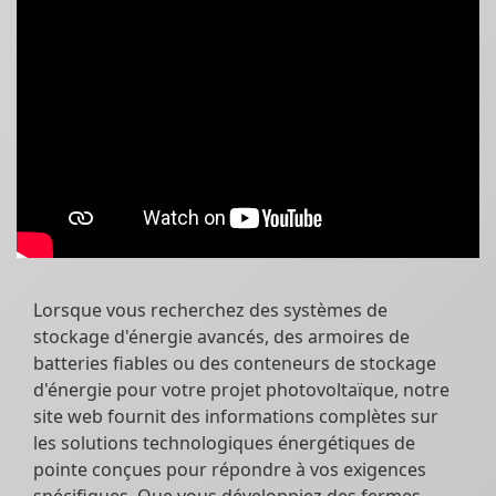
Lorsque vous recherchez des systèmes de
stockage d'énergie avancés, des armoires de
batteries fiables ou des conteneurs de stockage
d'énergie pour votre projet photovoltaïque, notre
site web fournit des informations complètes sur
les solutions technologiques énergétiques de
pointe conçues pour répondre à vos exigences
spécifiques. Que vous développiez des fermes