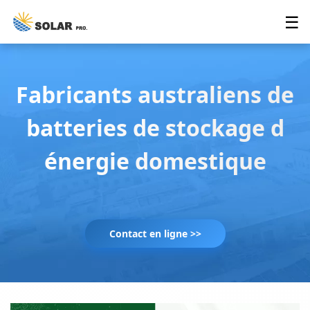
☰
Fabricants australiens de
batteries de stockage d
énergie domestique
Contact en ligne >>