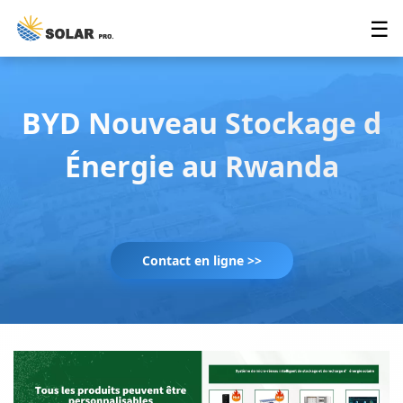
☰
BYD Nouveau Stockage d
Énergie au Rwanda
Contact en ligne >>