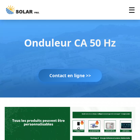
☰
Onduleur CA 50 Hz
Contact en ligne >>