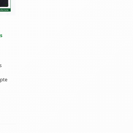
s
s
pte