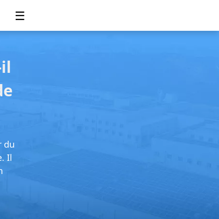
☰
il
de
r du
 Il
n