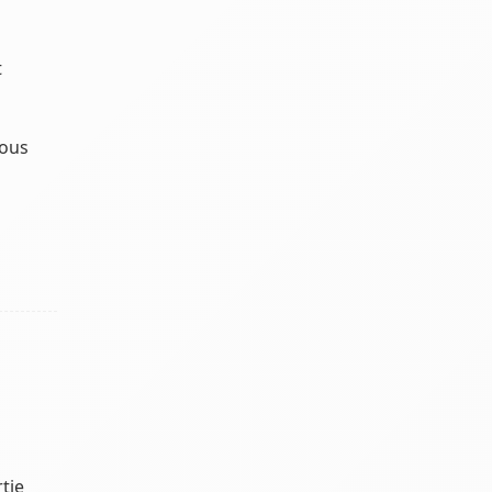
t
Nous
u
e
tie