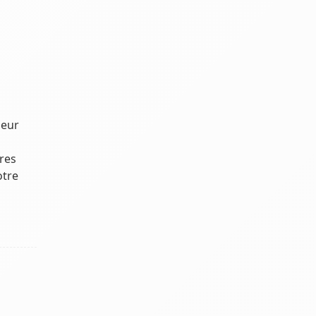
leur
res
otre