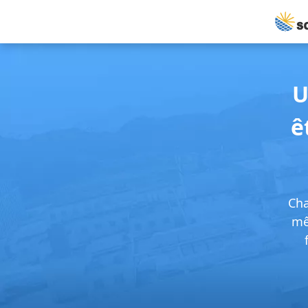
U
ê
Cha
mê