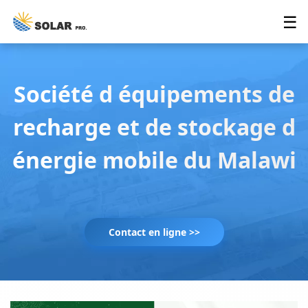
☰
Société d équipements de
recharge et de stockage d
énergie mobile du Malawi
Contact en ligne >>