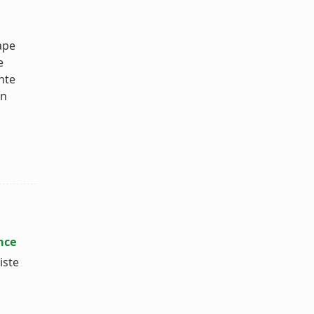
ape
e
nte
on
nce
iste