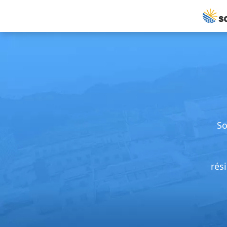
So
rés