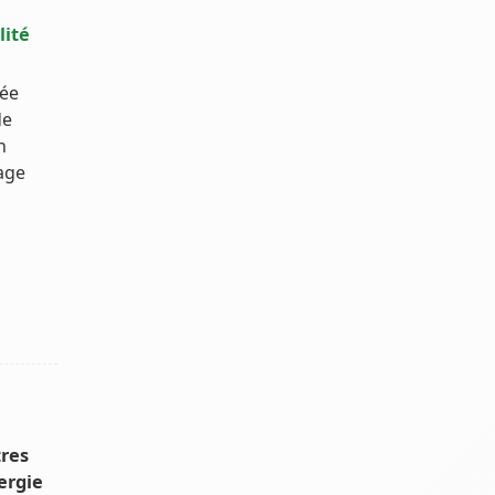
lité
ée
de
n
age
tres
ergie