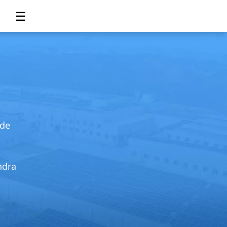
☰
 de
ndra