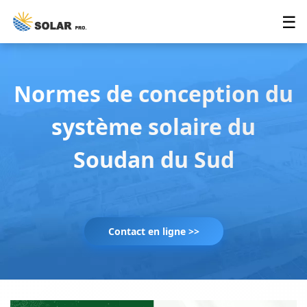
☰
Normes de conception du
système solaire du
Soudan du Sud
Contact en ligne >>