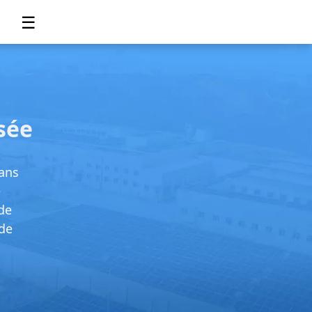
☰
sée
dans
e
de
 de