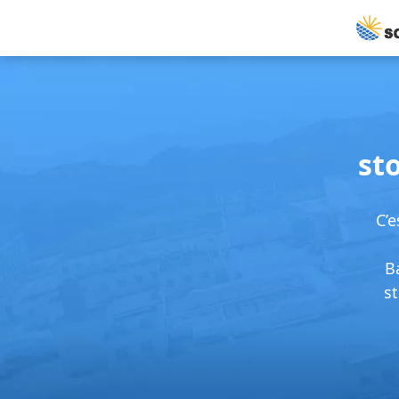
st
C’e
B
st