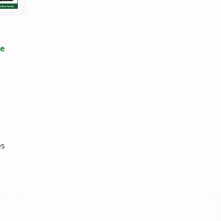
de
és