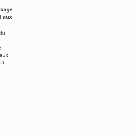
ckage
l aux
 du
5
aux
la