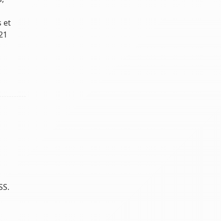
 et
21
SS.