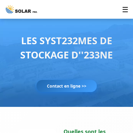
☰
LES SYST232MES DE
STOCKAGE D''233NE
Contact en ligne >>
Quelles sont les