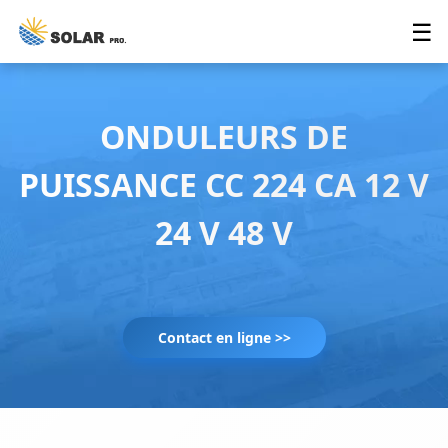
☰
ONDULEURS DE
PUISSANCE CC 224 CA 12 V
24 V 48 V
Contact en ligne >>