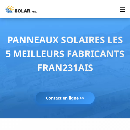
☰
PANNEAUX SOLAIRES LES
5 MEILLEURS FABRICANTS
FRAN231AIS
Contact en ligne >>