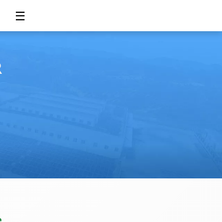
☰
R
e