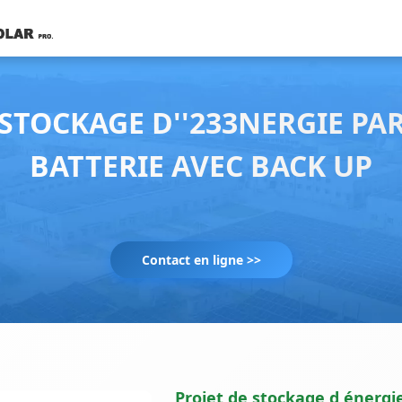
STOCKAGE D''233NERGIE PA
BATTERIE AVEC BACK UP
Contact en ligne >>
Projet de stockage d énergi