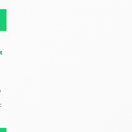
t
e
c