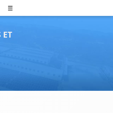
☰
 ET