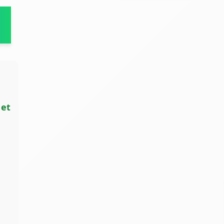
e
 et