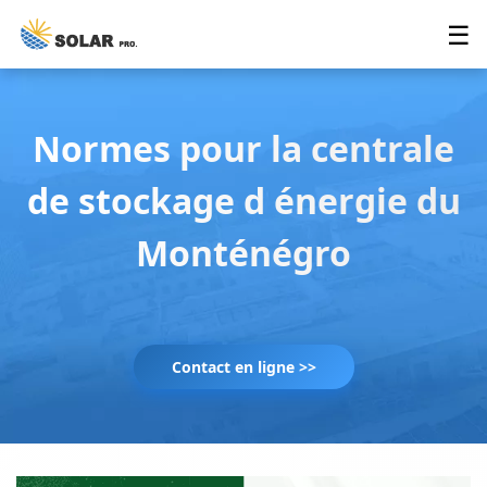
☰
Normes pour la centrale
de stockage d énergie du
Monténégro
Contact en ligne >>