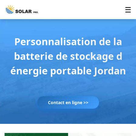
☰
Personnalisation de la
batterie de stockage d
énergie portable Jordan
Contact en ligne >>