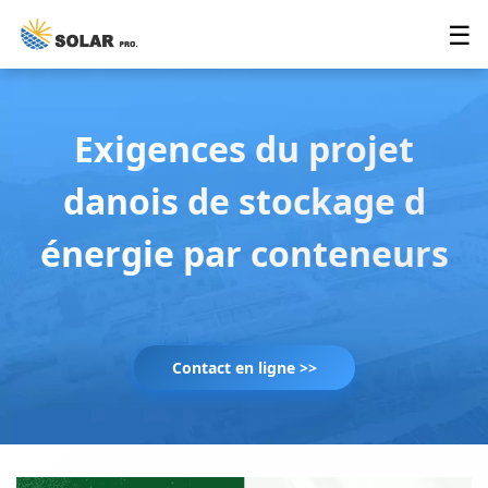
☰
Exigences du projet
danois de stockage d
énergie par conteneurs
Contact en ligne >>