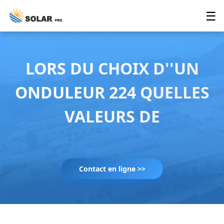
☰
LORS DU CHOIX D''UN
ONDULEUR 224 QUELLES
VALEURS DE
Contact en ligne >>